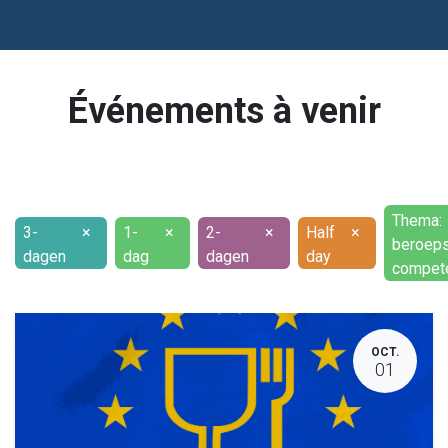
Événements à venir
Thema:
3-
×
1-
×
2-
×
Half
×
beroeps
dagen
dag
dagen
day
compet
OCT.
01