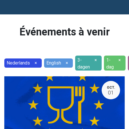
Événements à venir
3-
×
1-
×
Nederlands
×
English
×
dagen
dag
OCT.
01