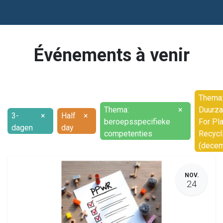
Événements à venir
Thema
Thema:
×
Duurz
3-
×
Half
×
beroepsspecifieke
For Pla
dagen
day
competenties
Recycl
(decem
NOV.
24