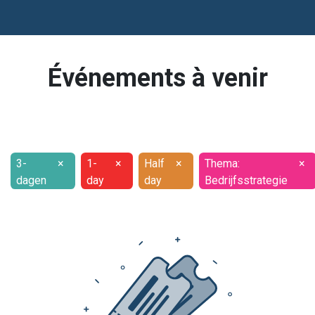
Événements à venir
3-
×
1-
×
Half
×
Thema:
×
dagen
day
day
Bedrijfsstrategie