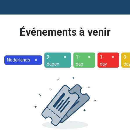
Événements à venir
3-
×
1-
×
1-
×
3-
Nederlands
×
dagen
dag
day
da