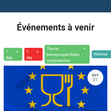
Événements à venir
Thema:
×
1-
×
1-
×
Webinar
beroepsspecifieke
dag
day
competenties
OCT.
01