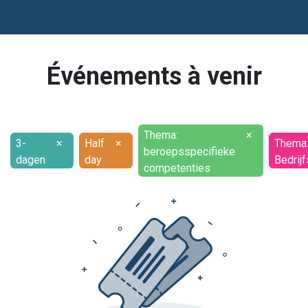
Événements à venir
Thema:
×
3-
×
Half
×
Thema
beroepsspecifieke
dagen
day
Bedrijf
competenties