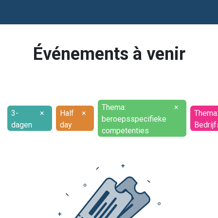
Événements à venir
Thema:
×
3-
×
Half
×
Thema
beroepsspecifieke
dagen
day
Bedrijf
competenties