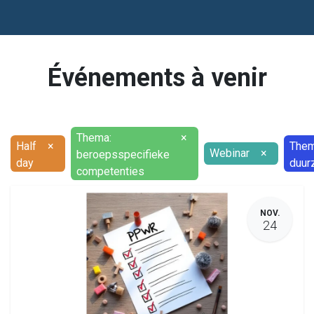
Événements à venir
Thema:
×
Half
×
Them
Webinar
×
beroepsspecifieke
day
duur
competenties
NOV.
24