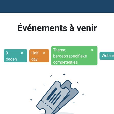
Événements à venir
Thema:
×
3-
×
Half
×
Webina
beroepsspecifieke
dagen
day
competenties