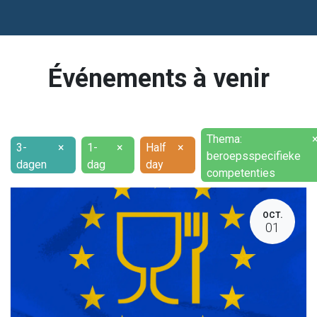
Événements à venir
Thema:
3-
×
1-
×
Half
×
beroepsspecifieke
dagen
dag
day
competenties
OCT.
01