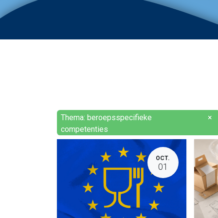
Thema: beroepsspecifieke
×
competenties
OCT.
01