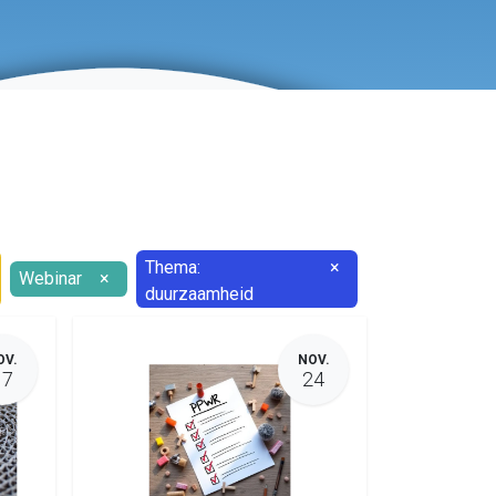
Thema:
×
Webinar
×
duurzaamheid
OV.
NOV.
17
24