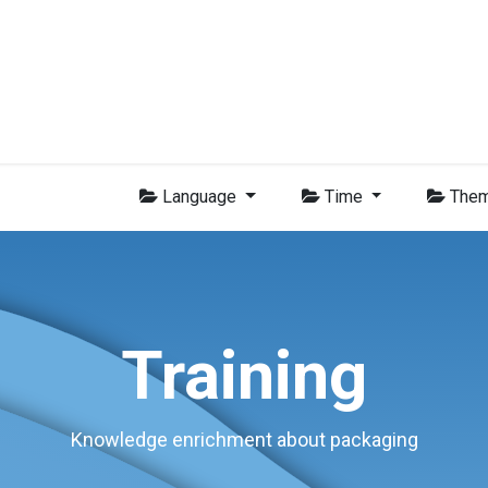
Membres
Nouvelles
Formations
Vidéo
Emplois
Con
Language
Time
The
Training
Knowledge enrichment about packaging