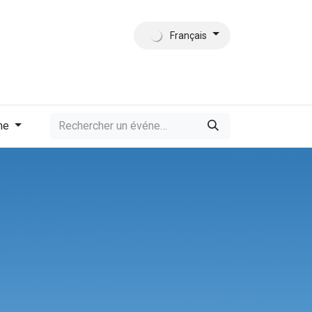
Français
tact
Qui sommes-nous?
me