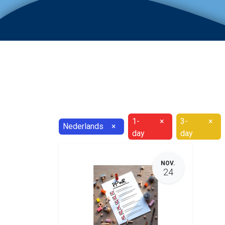
1-
×
3-
×
Nederlands
×
day
day
NOV.
24