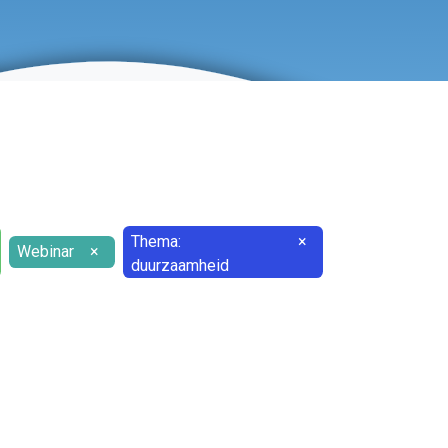
Thema:
×
Webinar
×
duurzaamheid