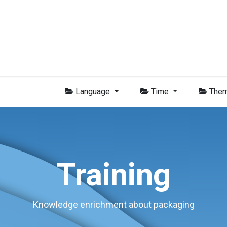
Membres
Nouvelles
Formations
Vidéo
Emplois
Con
Language
Time
The
Training
Knowledge enrichment about packaging