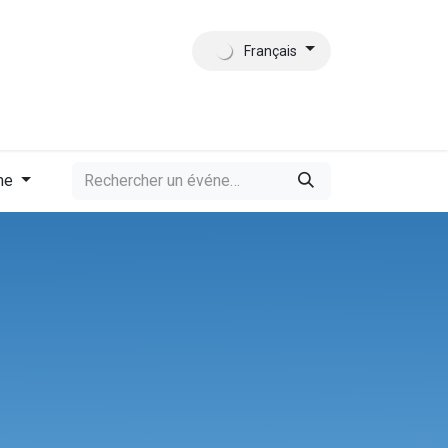
Français
tact
Qui sommes-nous?
me