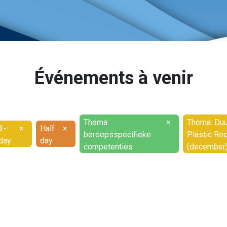
Événements à venir
Thema:
×
Thema: Duu
3-
×
Half
×
beroepsspecifieke
Plastic Rec
day
day
competenties
(december