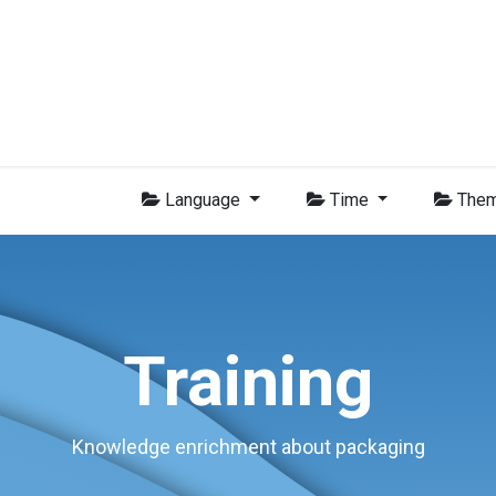
Membres
Nouvelles
Formations
Vidéo
Emplois
Con
Language
Time
The
Training
Knowledge enrichment about packaging