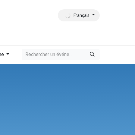
Français
tact
Qui sommes-nous?
me