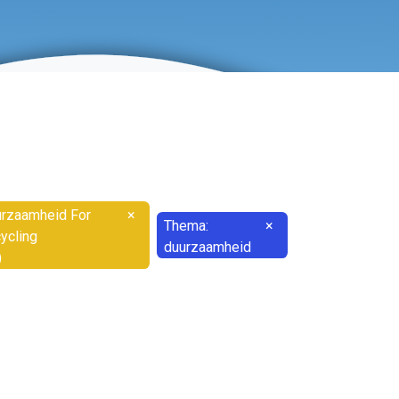
rzaamheid For
×
Thema:
×
ycling
duurzaamheid
)