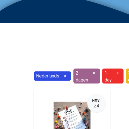
2-
×
1-
×
Nederlands
×
dagen
day
NOV.
24