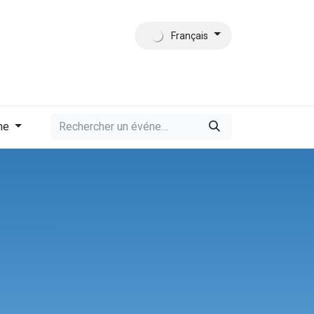
Français
tact
Qui sommes-nous?
me