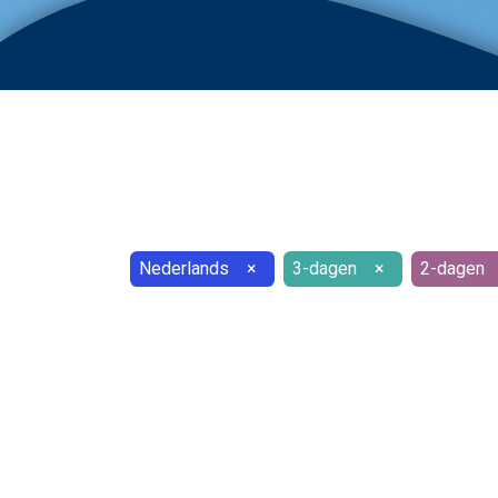
Nederlands
×
3-dagen
×
2-dagen