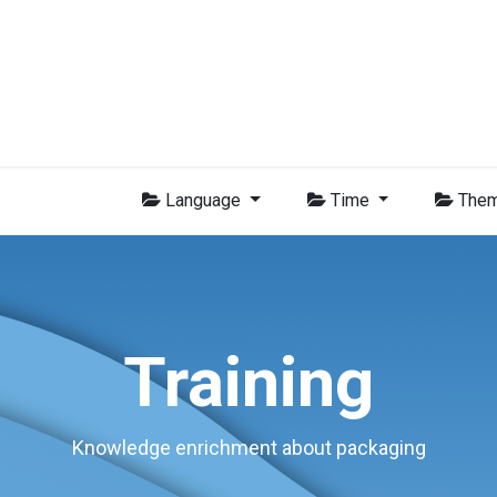
Membres
Nouvelles
Formations
Vidéo
Emplois
Con
Language
Time
The
Training
Knowledge enrichment about packaging