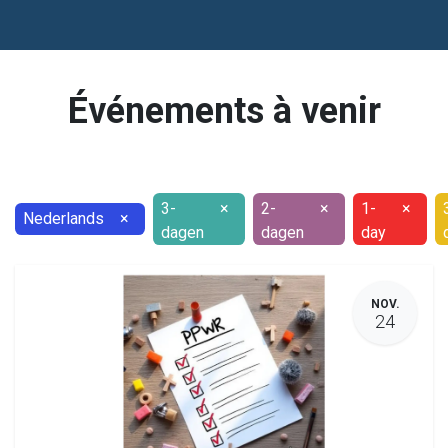
Événements à venir
3-
×
2-
×
1-
×
Nederlands
×
dagen
dagen
day
NOV.
24