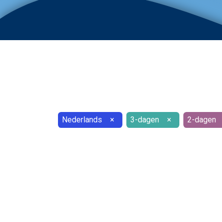
Nederlands
×
3-dagen
×
2-dagen