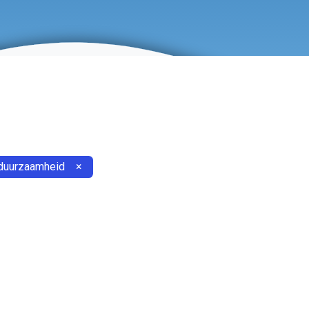
duurzaamheid
×