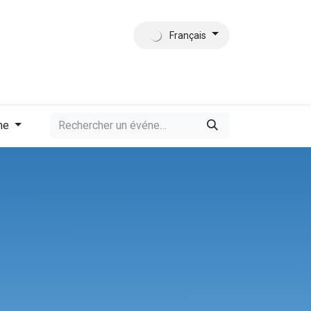
Français
tact
Qui sommes-nous?
me