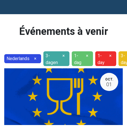
Événements à venir
3-
×
1-
×
1-
×
3-
Nederlands
×
dagen
dag
day
da
OCT.
01